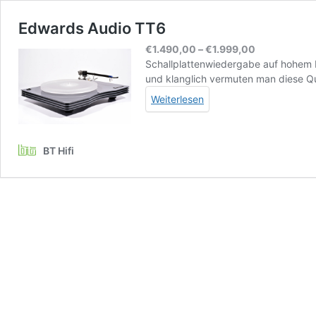
Edwards Audio TT6
Preisspanne
€
1.490,00
–
€
1.999,00
€1.490,00
Schallplattenwiedergabe auf hohem 
bis
und klanglich vermuten man diese Qual
€1.999,00
Weiterlesen
BT Hifi