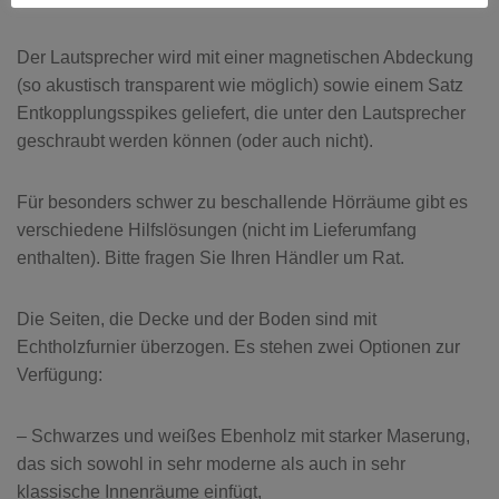
Der Lautsprecher wird mit einer magnetischen Abdeckung
(so akustisch transparent wie möglich) sowie einem Satz
Entkopplungsspikes geliefert, die unter den Lautsprecher
geschraubt werden können (oder auch nicht).
Für besonders schwer zu beschallende Hörräume gibt es
verschiedene Hilfslösungen (nicht im Lieferumfang
enthalten). Bitte fragen Sie Ihren Händler um Rat.
Die Seiten, die Decke und der Boden sind mit
Echtholzfurnier überzogen. Es stehen zwei Optionen zur
Verfügung:
– Schwarzes und weißes Ebenholz mit starker Maserung,
das sich sowohl in sehr moderne als auch in sehr
klassische Innenräume einfügt,