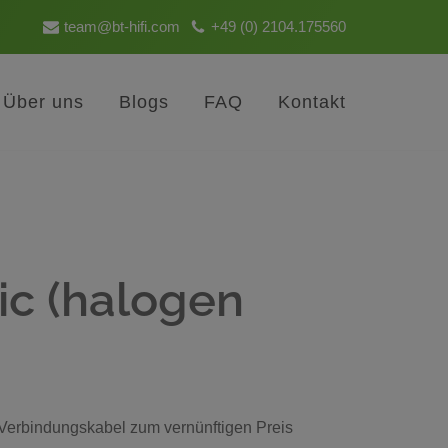
team@bt-hifi.com
+49 (0) 2104.175560
Über uns
Blogs
FAQ
Kontakt
ic (halogen
 Verbindungskabel zum vernünftigen Preis