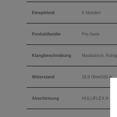
Einspielzeit
5 Stunden
Produktfamilie
Pro-Serie
Klangbeschreibung
Musikalisch, Ruhig
Widerstand
18,9 Ohm/100 m
Abschirmung
HULLIFLEX ®