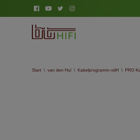
Zum
Inhalt
springen
Start
\
van den Hul
\
Kabelprogramm-vdH
\
PRO Ka