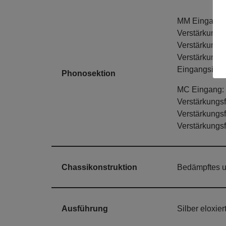
MM Eingang:
Verstärkungs
Verstärkungs
Verstärkungsf
Eingangsimp
Phonosektion
MC Eingang:
Verstärkungs
Verstärkungs
Verstärkungsf
Chassikonstruktion
Bedämpftes u
Ausführung
Silber eloxie