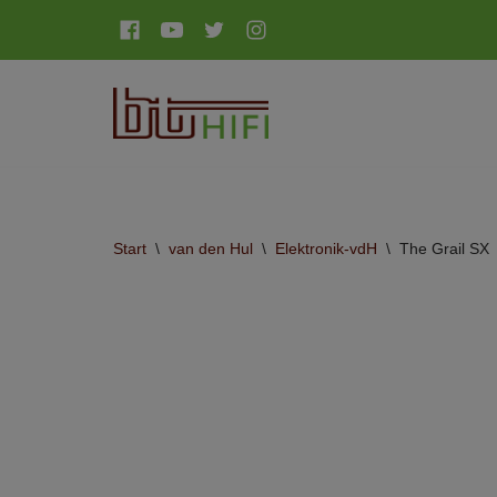
Zum
Inhalt
springen
Start
\
van den Hul
\
Elektronik-vdH
\
The Grail SX