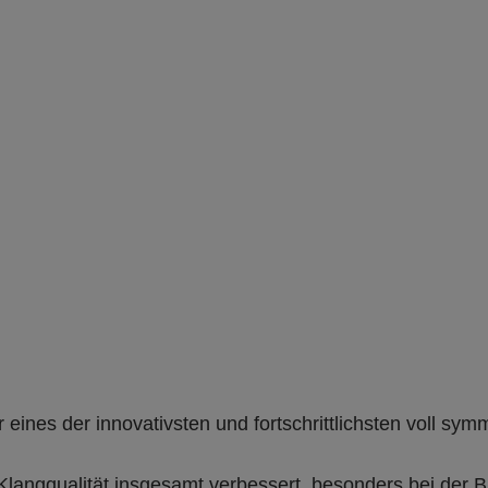
eines der innovativsten und fortschrittlichsten voll sym
 Klangqualität insgesamt verbessert, besonders bei der 