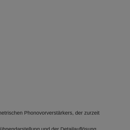
metrischen Phonovorverstärkers, der zurzeit
Bühnendarstellung und der Detailauflösung.