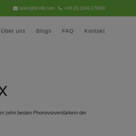
team@bt-hifi.com
+49 (0) 2104.175560
Über uns
Blogs
FAQ
Kontakt
SX
 den zehn besten Phonovorverstärkern der