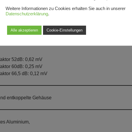
Weitere Informationen zu Cookies erhalten Sie auch in unserer
Datenschutzerklärung
.
faktor 32dB: 6,2 mV
faktor 40dB: 2,5 mV
Alle akzeptieren
Cookie-Einstellungen
aktor 46,5 dB: 1,2 mV
edanz: 47KOhm / 50pF
faktor 52dB: 0,62 mV
faktor 60dB: 0,25 mV
aktor 66,5 dB: 0,12 mV
nd entkoppelte Gehäuse
rtes Aluminium,