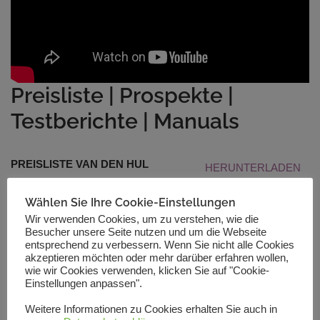
Preisliste | Prospekte |
Testberichte | Manuals
PREISLISTE VAN DEN HUL
HERUNTERLADEN
Wählen Sie Ihre Cookie-Einstellungen
VDH KABEL VDH ENG
HERUNTERLADEN
Wir verwenden Cookies, um zu verstehen, wie die
Besucher unsere Seite nutzen und um die Webseite
entsprechend zu verbessern. Wenn Sie nicht alle Cookies
akzeptieren möchten oder mehr darüber erfahren wollen,
FAQ KABEL VAN DEN HUL ENG
HERUNTERLADEN
wie wir Cookies verwenden, klicken Sie auf "Cookie-
Einstellungen anpassen".
FUSION TECHNOLGIE ENG
HERUNTERLADEN
Weitere Informationen zu Cookies erhalten Sie auch in