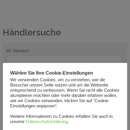
Händlersuche
Ihr Standort:
Wählen Sie Ihre Cookie-Einstellungen
Suchradius
Ergebnisse
Wir verwenden Cookies, um zu verstehen, wie die
Besucher unsere Seite nutzen und um die Webseite
Davis Acoustics
Edwards Audio Serie
entsprechend zu verbessern. Wenn Sie nicht alle Cookies
Revival Audio
Shakti Innovations
akzeptieren möchten oder mehr darüber erfahren wollen,
wie wir Cookies verwenden, klicken Sie auf "Cookie-
Shun Mook Audio
Soulines Turntables
Einstellungen anpassen".
van den Hul
Weitere Informationen zu Cookies erhalten Sie auch in
unserer
Datenschutzerklärung
.