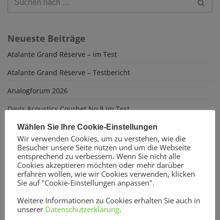
Neueste Beiträge
Atalante Grand Réserve – im Test
Atalante Grand Réserve – Testbericht
Analogforum 2026
Davis Acoustics Courbet No 8 im Test
Atalante Grand Réserve
Wählen Sie Ihre Cookie-Einstellungen
Wir verwenden Cookies, um zu verstehen, wie die
On every stage
Besucher unsere Seite nutzen und um die Webseite
entsprechend zu verbessern. Wenn Sie nicht alle
Interview mit Jacky Lee
Cookies akzeptieren möchten oder mehr darüber
erfahren wollen, wie wir Cookies verwenden, klicken
Die Musikkammer lädt ein
Sie auf "Cookie-Einstellungen anpassen".
Weitere Informationen zu Cookies erhalten Sie auch in
unserer
Datenschutzerklärung
.