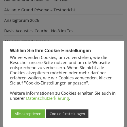
Atalante Grand Réserve – Testbericht
Analogforum 2026
Davis Acoustics Courbet No 8 im Test
Atalante Grand Réserve
Wählen Sie Ihre Cookie-Einstellungen
On every stage
Wir verwenden Cookies, um zu verstehen, wie die
Besucher unsere Seite nutzen und um die Webseite
Interview mit Jacky Lee
entsprechend zu verbessern. Wenn Sie nicht alle
Cookies akzeptieren möchten oder mehr darüber
Die Musikkammer lädt ein
erfahren wollen, wie wir Cookies verwenden, klicken
Sie auf "Cookie-Einstellungen anpassen".
Weitere Informationen zu Cookies erhalten Sie auch in
unserer
Datenschutzerklärung
.
Alle akzeptieren
Cookie-Einstellungen