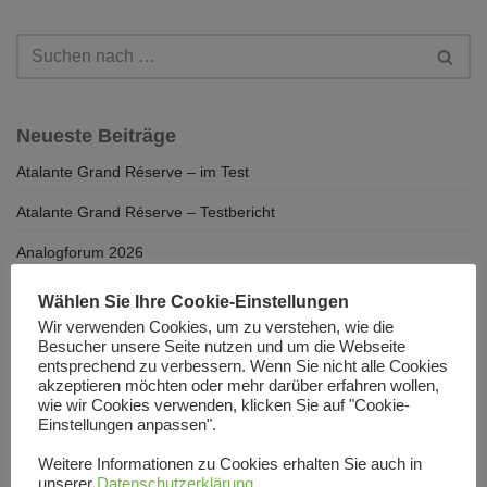
Neueste Beiträge
Atalante Grand Réserve – im Test
Atalante Grand Réserve – Testbericht
Analogforum 2026
Davis Acoustics Courbet No 8 im Test
Wählen Sie Ihre Cookie-Einstellungen
Wir verwenden Cookies, um zu verstehen, wie die
Atalante Grand Réserve
Besucher unsere Seite nutzen und um die Webseite
entsprechend zu verbessern. Wenn Sie nicht alle Cookies
On every stage
akzeptieren möchten oder mehr darüber erfahren wollen,
wie wir Cookies verwenden, klicken Sie auf "Cookie-
Interview mit Jacky Lee
Einstellungen anpassen".
Die Musikkammer lädt ein
Weitere Informationen zu Cookies erhalten Sie auch in
unserer
Datenschutzerklärung
.