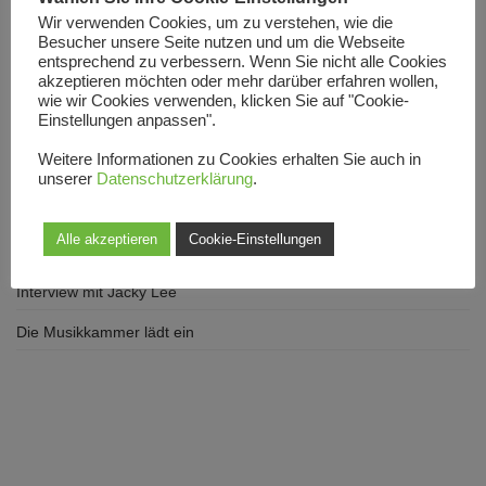
Neueste Beiträge
Wir verwenden Cookies, um zu verstehen, wie die
Besucher unsere Seite nutzen und um die Webseite
Atalante Grand Réserve – im Test
entsprechend zu verbessern. Wenn Sie nicht alle Cookies
akzeptieren möchten oder mehr darüber erfahren wollen,
Atalante Grand Réserve – Testbericht
wie wir Cookies verwenden, klicken Sie auf "Cookie-
Einstellungen anpassen".
Analogforum 2026
Weitere Informationen zu Cookies erhalten Sie auch in
Davis Acoustics Courbet No 8 im Test
unserer
Datenschutzerklärung
.
Atalante Grand Réserve
Alle akzeptieren
Cookie-Einstellungen
On every stage
Interview mit Jacky Lee
Die Musikkammer lädt ein