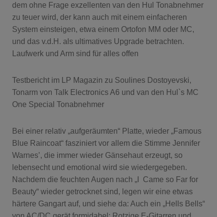
dem ohne Frage exzellenten van den Hul Tonabnehmer
zu teuer wird, der kann auch mit einem einfacheren
System einsteigen, etwa einem Ortofon MM oder MC,
und das v.d.H. als ultimatives Upgrade betrachten.
Laufwerk und Arm sind für alles offen
Testbericht im LP Magazin zu Soulines Dostoyevski,
Tonarm von Talk Electronics A6 und van den Hul`s MC
One Special Tonabnehmer
Bei einer relativ „aufgeräumten“ Platte, wieder „Famous
Blue Raincoat“ fasziniert vor allem die Stimme Jennifer
Warnes’, die immer wieder Gänsehaut erzeugt, so
lebensecht und emotional wird sie wiedergegeben.
Nachdem die feuchten Augen nach „I Came so Far for
Beauty“ wieder getrocknet sind, legen wir eine etwas
härtere Gangart auf, und siehe da: Auch ein „Hells Bells“
von AC/DC gerät formidabel: Rotzige E-Gitarren und